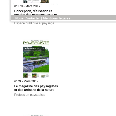
n°179 - Mars 2017
Conception, réalisation et
gestion des espaces verts et
Nous Contacter
|
Mentions légales
des aménagements urbains
Espace publique et paysage
n°79 - Mars 2017
Le magazine des paysagistes
et des artisans de la nature
Profession paysagiste