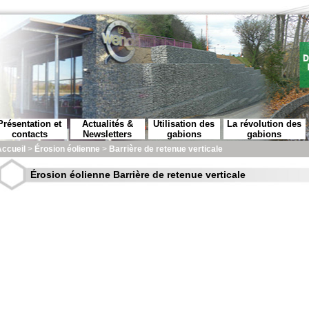
Présentation et
Actualités &
Utilisation des
La révolution des
contacts
Newsletters
gabions
gabions
ccueil
>
Érosion éolienne
>
Barrière de retenue verticale
Érosion éolienne Barrière de retenue verticale