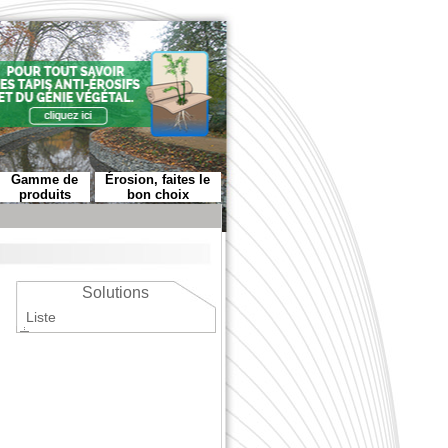
Gamme de
Érosion, faites le
produits
bon choix
Solutions
Liste