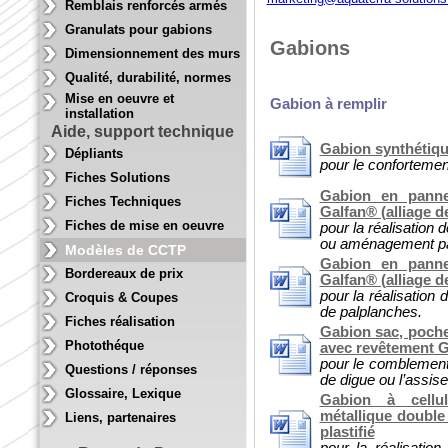
Remblais renforcés armés
Granulats pour gabions
Gabions
Dimensionnement des murs
Qualité, durabilité, normes
Mise en oeuvre et
Gabion à remplir
installation
Aide, support technique
Gabion synthétiqu
Dépliants
pour le confortemen
Fiches Solutions
Gabion en panne
Fiches Techniques
Galfan® (alliage d
Fiches de mise en oeuvre
pour la réalisation
ou aménagement p
Modèles de CCTP
Gabion en panne
Bordereaux de prix
Galfan® (alliage d
pour la réalisation
Croquis & Coupes
de palplanches.
Fiches réalisation
Gabion sac, poche
Photothéque
avec revêtement G
pour le comblement 
Questions / réponses
de digue ou l’assi
Glossaire, Lexique
Gabion à cellul
métallique doubl
Liens, partenaires
plastifié