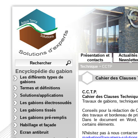
Présentation et
Actualités
contacts
Newslette
Technique
>
CCTP
Encyclopédie du gabion
Les différents types de
Cahier des Clauses 
gabions
Termes et définitions
C.C.T.P.
Solutions/applications
Cahier des Clauses Technique
Travaux de gabions, techniques 
Les gabions électrosoudés
Les gabions tissés
Conseils pour la rédaction de 
des travaux et bordereau de pr
Les gabions pré-remplis
Dans le document en Word, i
certains éléments.
Habillage et façade
Ecran antibruit
N'hésitez pas à nous contacte
marketing@aquaterra-solutions.