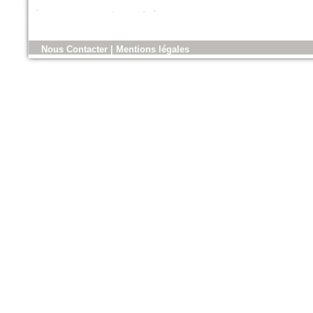
n°179 - Mars 2017
Nous Contacter
|
Mentions légales
Conception, réalisation et
gestion des espaces verts et
des aménagements urbains
Espace publique et paysage
n°79 - Mars 2017
Le magazine des paysagistes
et des artisans de la nature
Profession paysagiste