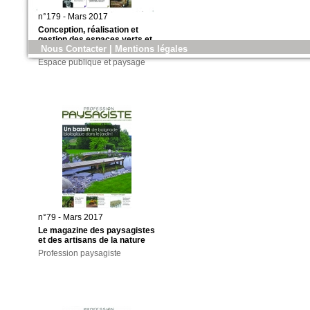
n°179 - Mars 2017
Conception, réalisation et
gestion des espaces verts et
Nous Contacter
|
Mentions légales
des aménagements urbains
Espace publique et paysage
n°79 - Mars 2017
Le magazine des paysagistes
et des artisans de la nature
Profession paysagiste