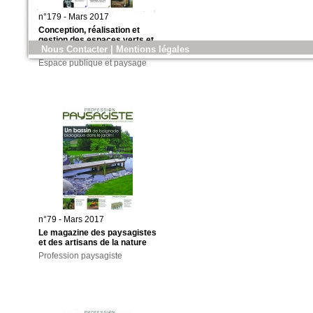
n°179 - Mars 2017
Conception, réalisation et
gestion des espaces verts et
Nous Contacter
|
Mentions légales
des aménagements urbains
Espace publique et paysage
n°79 - Mars 2017
Le magazine des paysagistes
et des artisans de la nature
Profession paysagiste