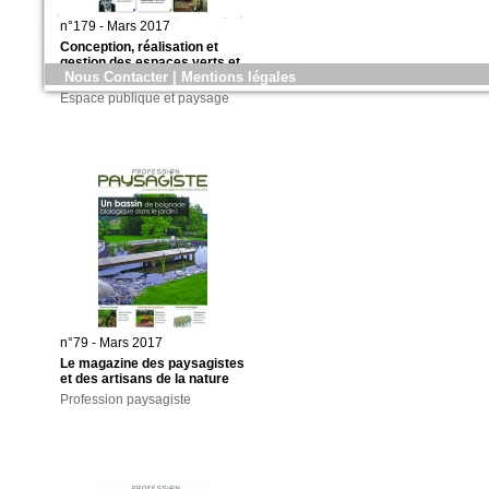
n°179 - Mars 2017
Conception, réalisation et
gestion des espaces verts et
Nous Contacter
|
Mentions légales
des aménagements urbains
Espace publique et paysage
n°79 - Mars 2017
Le magazine des paysagistes
et des artisans de la nature
Profession paysagiste