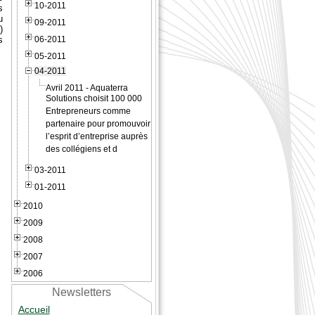
10-2011
s
u
09-2011
)
s
06-2011
05-2011
04-2011
Avril 2011 - Aquaterra
Solutions choisit 100 000
Entrepreneurs comme
partenaire pour promouvoir
l’esprit d’entreprise auprès
des collégiens et d
03-2011
01-2011
2010
2009
2008
2007
2006
Newsletters
Accueil