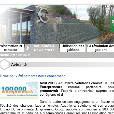
Actualités &
Présentation et
Utilisation des
La révolution de
contacts
Newsletters
gabions
gabions
nformation
> Actualité
Actualité
Principaux évènements nous concernant
Avril 2011 - Aquaterra Solutions choisit 100 00
Entrepreneurs comme partenaire pou
promouvoir l’esprit d’entreprise auprès de
collégiens et d
Dans le cadre de ses engagements en faveur d
l’égalité des chances face à l’emploi, AquaTerra Solutions et son group
Erosion Environmental Engineering Group apporte son soutien à 100 00
entrepreneurs et participe aux témoignages organisés par l’association dan