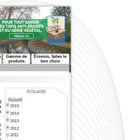
s
Gamme de
Érosion, faites le
produits
bon choix
Actualité
Accueil
0
2015
r
s
2014
2013
e
2012
e
0
2011
s