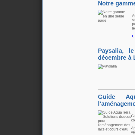
Notre gamme
A
s
p
l
C
Paysalia, l
décembre à 
Guide Aqu
l'aménagemen
Gu
co
Ap
vé