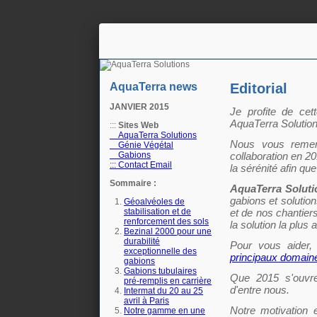
n°175 - Octobre 2016
Horticulture et Paysage
Noues végétalisées : palier
l’imperméabilisation des sols
AquaTerra news
Editorial
JANVIER 2015
Je profite de cet
AquaTerra Solution
:::
Sites Web
AquaTerra Solutions
Nous vous remerc
Génie Végétal
Gabions
collaboration en 2
::: Contact Email
la sérénité afin qu
Sommaire :
AquaTerra Solut
gabions et solution
Géoalvéoles de
stabilisation et de
et de nos chantier
renforcement des sols
la solution la plus 
Hors-Série - Juillet 2016
Bezinal 2000 pour une
durabilité
CHANTIERS DE FRANCE
Pour vous aider
exceptionnelle des
AquaTerra Solutions : Géo-
principaux domaine
gabions
alvéoles XXL
Gabions tubulaires
Que 2015 s'ouvre
pré-remplis en carrière
d'entre nous.
Intermat du 20 au 25
avril à Paris
Notre motivation e
Notre gamme en une