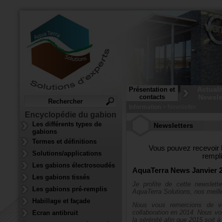
Actuali
Présentation et
contacts
Newsle
Information
> Newsletter
Encyclopédie du gabion
Les différents types de
Newsletters
gabions
Termes et définitions
Vous pouvez recevoir 
Solutions/applications
rempl
Les gabions électrosoudés
AquaTerra News Janvier 
Les gabions tissés
Je profite de cette newslett
Les gabions pré-remplis
AquaTerra Solutions, nos meill
Habillage et façade
Nous vous remercions de vo
collaboration en 2014. Nous vo
Ecran antibruit
la sérénité afin que 2015 soit à