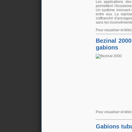
Les applications des
n°389 Mai 2016
permettent l'écouleme
Paysage actualité
Un système innovant d
Fascines en fibres de bois
entre eux. La repris
s'affranchir d'ancrage
sans les inconvénients
Pour visualiser et télé
Bezinal 2000
gabions
n°5 - Avril 2016
SolScope Mag
Confinement des terres et
granulats par géoalvéoles
Pour visualiser et télé
Gabions tubu