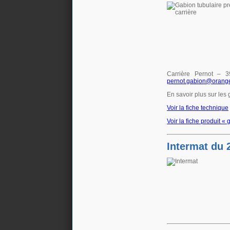
n°40 - Avril 2016
Carrière Pernot –
Egis contact
pernot.gabion@orange
Le parc du Heyritz, nouveau
En savoir plus sur les
poumon vert de Strasbourg
Voir la fiche technique
Voir la fiche produit «
Intermat du 2