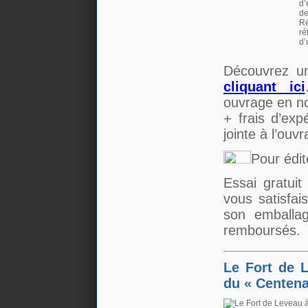
d’
de
Ré
ré
d’
Découvrez u
cliquant ici
ouvrage en n
+ frais d’exp
jointe à l’ouv
Pour édi
Essai gratuit
vous satisfai
son emballag
remboursés.
Le Fort de L
du « Centena