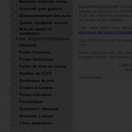
Remblais renforcés armés
AquaTerra Solutions®
fournit
Granulats pour gabions
gabions et solutions de contrôl
et de nos chantiers à travers
Dimensionnement des murs
la solution la plus adaptée.
Qualité, durabilité, normes
Pour vous aider, nous avon
Mise en oeuvre et
principaux domaines d'interven
installation
Aide, support technique
Que 2015 s'ouvre sur de nouvel
nous.
Dépliants
Fiches Solutions
Notre motivation est une éner
Imaginer l'avenir, c'est laisser 
Fiches Techniques
Cette a
Fiches de mise en oeuvre
…feron
Modèles de CCTP
Cordialement,
Bordereaux de prix
Croquis & Coupes
Fiches réalisation
Photothéque
Questions / réponses
Glossaire, Lexique
Liens, partenaires