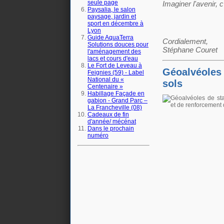
seule page
Imaginer l'avenir, 
Paysalia, le salon
paysage, jardin et
sport en décembre à
Lyon
Guide AquaTerra
Cordialement,
Solutions douces pour
Stéphane Couret
l'aménagement des
lacs et cours d'eau
Le Fort de Leveau à
Géoalvéoles 
Feignies (59) - Label
National du «
sols
n°5869 Mai 2016
Centenaire »
Le moniteur
Habillage Façade en
gabion - Grand Parc –
Fagots de fibres épuratoires
La Francheville (08)
Cadeaux de fin
d'année/ mécénat
Dans le prochain
numéro