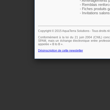
- Aménagements pa
- Remblais renforc
- Fiches produits ga
- Invitations salons
Copyright © 2015 AquaTerra Solutions - Tous droits ré
Conformément à la loi du 21 juin 2004 (CNIL) conce
SPAM, mais un échange électronique entre professio
appelée « B to B ».
Désinscription de cette newsletter