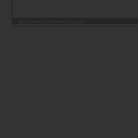
n°179 - Mars 2017
Nous Contacter
|
Mentions légales
Conception, réalisation et
gestion des espaces verts et
des aménagements urbains
Espace publique et paysage
n°79 - Mars 2017
Le magazine des paysagistes
et des artisans de la nature
Profession paysagiste