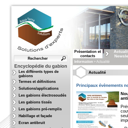
Actuali
Présentation et
contacts
Newsle
Information
> Actualité
Encyclopédie du gabion
Les différents types de
Actualité
gabions
Termes et définitions
Principaux évènements n
Solutions/applications
No
Les gabions électrosoudés
ant
Les gabions tissés
Pr
Les gabions pré-remplis
cou
se
Habillage et façade
impr
Ecran antibruit