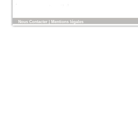
n°179 - Mars 2017
Nous Contacter
|
Mentions légales
Conception, réalisation et
gestion des espaces verts et
des aménagements urbains
Espace publique et paysage
n°79 - Mars 2017
Le magazine des paysagistes
et des artisans de la nature
Profession paysagiste