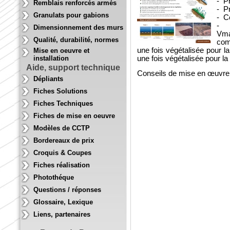
- P
Remblais renforcés armés
- Pr
Granulats pour gabions
- Co
- A
Dimensionnement des murs
Vma
Qualité, durabilité, normes
com
une fois végétalisée pour l
Mise en oeuvre et
installation
une fois végétalisée pour la
Aide, support technique
Conseils de mise en œuvre
Dépliants
Fiches Solutions
Fiches Techniques
Fiches de mise en oeuvre
Modèles de CCTP
Bordereaux de prix
Croquis & Coupes
Fiches réalisation
Photothéque
Questions / réponses
Glossaire, Lexique
Liens, partenaires