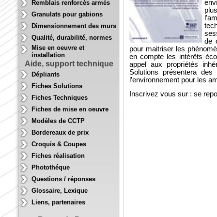
env
Remblais renforcés armés
plu
Granulats pour gabions
l’a
tech
Dimensionnement des murs
ses
Qualité, durabilité, normes
de 
Mise en oeuvre et
pour maitriser les phénomè
installation
en compte les intérêts éco
Aide, support technique
appel aux propriétés inhé
Solutions présentera des
Dépliants
l’environnement pour les am
Fiches Solutions
Inscrivez vous sur : se rep
Fiches Techniques
Fiches de mise en oeuvre
Modèles de CCTP
Bordereaux de prix
Croquis & Coupes
Fiches réalisation
Photothéque
Questions / réponses
Glossaire, Lexique
Liens, partenaires