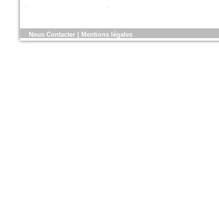
n°179 - Mars 2017
Nous Contacter
|
Mentions légales
Conception, réalisation et
gestion des espaces verts et
des aménagements urbains
Espace publique et paysage
n°79 - Mars 2017
Le magazine des paysagistes
et des artisans de la nature
Profession paysagiste