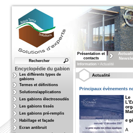
Actuali
Présentation et
contacts
Newsle
Information
> Actualité
Encyclopédie du gabion
Les différents types de
Actualité
gabions
Termes et définitions
Principaux évènements n
Solutions/applications
Le 
Les gabions électrosoudés
L'E
Les gabions tissés
or
Mat
Les gabions pré-remplis
e g
Habillage et façade
Ecran antibruit
A 