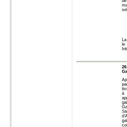
de
ma
sel
La
le
In
n°77 Janv 2017
Le magazine des paysagistes
et des artisans de la nature
26
Profession paysagiste
Ga
Ap
pa
ti
à 
ap
ga
Ga
St
d’
ga
co