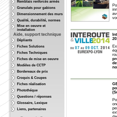
Remblais renforcés armés
Po
Granulats pour gabions
in
av
Dimensionnement des murs
vo
Qualité, durabilité, normes
Mise en oeuvre et
installation
Aide, support technique
In
20
Dépliants
Ex
Fiches Solutions
éq
Fiches Techniques
rou
pr
Fiches de mise en oeuvre
de
Modèles de CCTP
no
Bordereaux de prix
Croquis & Coupes
GE
Fiches réalisation
po
Photothéque
(S
Questions / réponses
Po
Glossaire, Lexique
o
pe
Liens, partenaires
ex
da