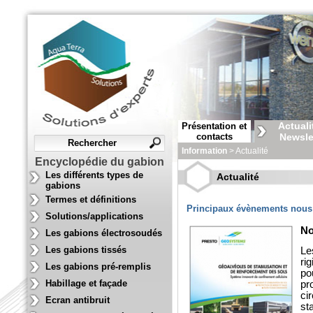
Actuali
Présentation et
contacts
Newsle
Information
> Actualité
Encyclopédie du gabion
Les différents types de
Actualité
gabions
Termes et définitions
Principaux évènements nous
Solutions/applications
No
Les gabions électrosoudés
Les gabions tissés
Le
ri
Les gabions pré-remplis
po
Habillage et façade
pr
ci
Ecran antibruit
st