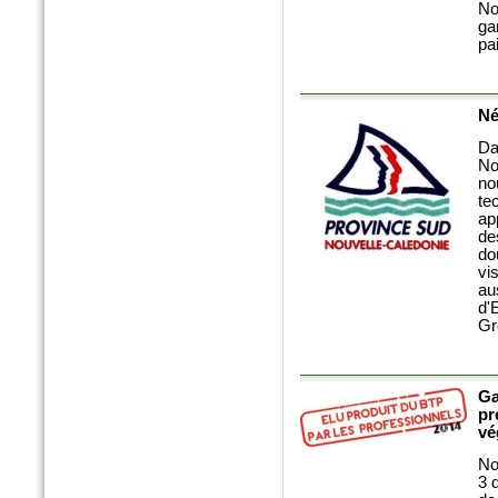
No
ga
pa
n°179 - Mars 2017
Conception, réalisation et
gestion des espaces verts et
Né
des aménagements urbains
Espace publique et paysage
Da
No
no
te
ap
de
do
vi
au
d'
Gr
n°79 - Mars 2017
Ga
Le magazine des paysagistes
pr
et des artisans de la nature
vé
Profession paysagiste
No
3 