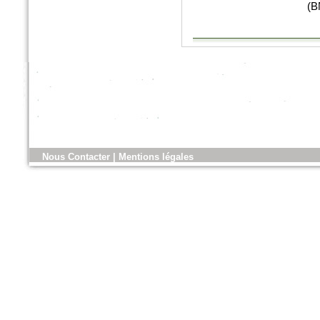
(B
n°175 - Octobre 2016
Horticulture et Paysage
Noues végétalisées : palier
l’imperméabilisation des sols
Nous Contacter
|
Mentions légales
Hors-Série - Juillet 2016
CHANTIERS DE FRANCE
AquaTerra Solutions : Géo-
alvéoles XXL