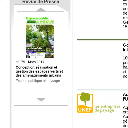
Revue de Presse
es
en
de
re
Ge
15
Go
In
1
n°179 - Mars 2017
pr
ha
Conception, réalisation et
gestion des espaces verts et
et
des aménagements urbains
no
Espace publique et paysage
Aq
l'
Aq
or
Au
gé
de