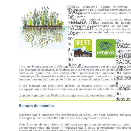
Nous proposons depuis longtemps d
végétalisées pour l’aménagement paysager
et également comme aire de reproduction 
et cygnes.
Une autre application concerne la phyto
RADEPUR a pour ambition de quantifi
associées à l’implantation de radeaux 
conception sur des lagunes existantes e
radeaux en termes de performances épurato
Le p
(RADea
flottan
l’épura
doublem
pôles d
et HYD
Il y a, en France, plus de 3 000 lagunes d’assainissement dont une part non nég
des résultats satisfaisants. Il faudrait, pour les remettre en état de fonctionnemen
travaux de génie civil. Ces travaux étant particulièrement onéreux, les collec
peuvent pas facilement les mettre en œuvre alors que notre solution, grâce à un
flottante, permettrait de remédier facilement à cette situation à peu de frais.
Si les résultats du projet sont positifs, la solution RADEPUR offrira une s
écologique aux collectivités confrontées à la nécessité de réhabiliter leurs station
Le projet regroupe trois PME et deux organismes de recherche publics.
Retours de chantier
N'hésitez pas à partager vos expériences et idées, car nous sommes convain
échanges qui nous permettent de continuer à progresser ensemble.
Vous êtes un de nos clients et intéressé par un coup de projecteur sur votre a
d'expérience nous intéressent ! N'hésitez pas à nous communiquer vos photos
commentaires qui viendront alimenter nos prochaines newsletters.