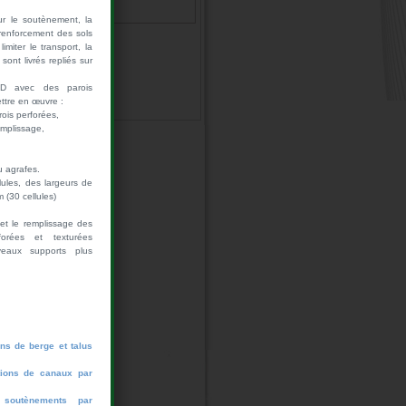
2008
ur le soutènement, la
e renforcement des sols
imiter le transport, la
ont livrés repliés sur
HD avec des parois
ettre en œuvre :
rois perforées,
emplissage,
u agrafes.
ules, des largeurs de
 (30 cellules)
n et le remplissage des
orées et texturées
eaux supports plus
ons de berge et talus
ctions de canaux par
 soutènements par