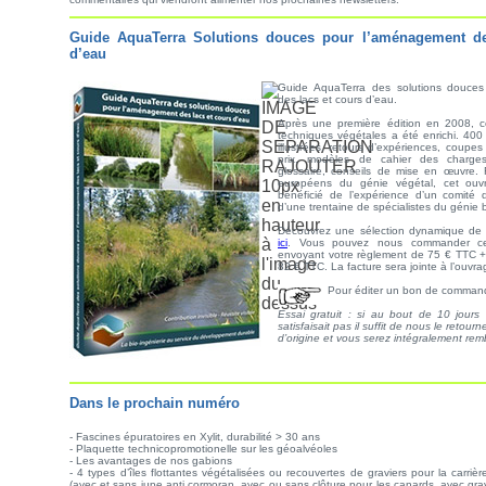
Guide AquaTerra Solutions douces pour l’aménagement de
d’eau
Guide AquaTerra des solutions douce
des lacs et cours d’eau.
Après une première édition en 2008, c
techniques végétales a été enrichi. 4
illustrées, retours d’expériences, coupe
prix, modèles de cahier des charges
glossaire, conseils de mise en œuvre.
européens du génie végétal, cet ouv
bénéficié de l’expérience d’un comité
d’une trentaine de spécialistes du génie 
Découvrez une sélection dynamique d
ici
. Vous pouvez nous commander c
envoyant votre règlement de 75 € TTC + f
82 € TTC. La facture sera jointe à l’ouvra
Pour éditer un bon de comman
Essai gratuit : si au bout de 10 jour
satisfaisait pas il suffit de nous le retou
d’origine et vous serez intégralement re
Dans le prochain numéro
- Fascines épuratoires en Xylit, durabilité > 30 ans
- Plaquette technicopromotionelle sur les géoalvéoles
- Les avantages de nos gabions
- 4 types d’îles flottantes végétalisées ou recouvertes de graviers pour la carri
(avec et sans jupe anti cormoran, avec ou sans clôture pour les canards, avec grav