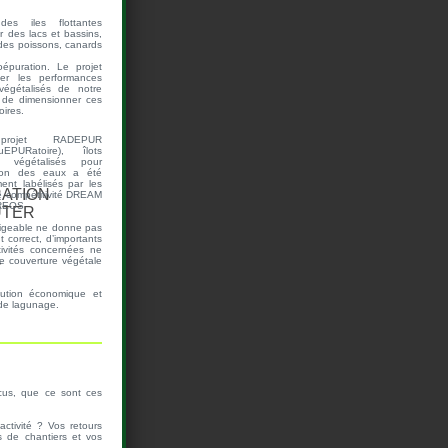
es iles flottantes
 des lacs et bassins,
des poissons, canards
épuration. Le projet
er les performances
végétalisés de notre
t de dimensionner ces
ires.
rojet RADEPUR
uEPURatoire), îlots
ts végétalisés pour
tion des eaux a été
ent labélisés par les
e compétitivité DREAM
REOS.
ligeable ne donne pas
t correct, d’importants
tivités concernées ne
e couverture végétale
olution économique et
s de lagunage.
cus, que ce sont ces
ctivité ? Vos retours
 de chantiers et vos