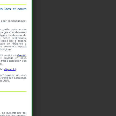
s lacs et cours
s pour l’aménagement
e guide pratique des
00 pages abondamment
s types, bordereaux de
, fiches techniques,
 Rédigé par 5 experts
rage de référence a
 de relecture composé
biologique.
e 30 pages en
cliquant
et ouvrage en nous
rais d’expédition soit
ge.
de,
cliquez ici
s cet ouvrage ne vous
rner dans son emballage
mboursés.
ère de Rumersheim (68)
iers pour les Sternes,