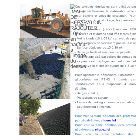
Ces alvéoles dépliables sont utilisées po
lutte contre l’érosion, la stabilisation et l
pour parking et voies de circulation. Pour l
manutention et le stockage, les panneaux s
palettes.
Les géoalvéoles (géocellules) en PE
perforées et texturées sont très faciles à m
- Moins lourds (10 à 65 kg) car avec des pa
- Parois rigides ne s’écrasant pas sous le r
- Surface déployée de 15 à 39 m².
- Dépliage facile et maintien par piquets,
- Assemblage aisé par colliers de serrage o
Les panneaux déployés ont, selon les cell
2.45 à 2.75 m et des longueurs de 6 à 15 m
Pour optimiser le dépliement, l’installatio
géocellules en PEHD à parois perf
Terralvéoles® nous proposons 4 nouv
détaillés.
- Berges et talus,
- Protections de canaux,
- Assises de parking et voies de circulation,
- Soutènement et merlon,
Pour voir la fiche solution des protecti
par géoalvéoles,
cliquez ici
Pour voir la fiche solution des prote
géoalvéoles,
cliquez ici
Pour voir la fiche solution des