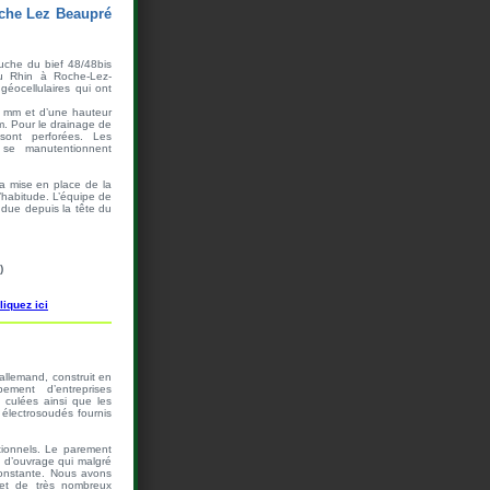
oche Lez Beaupré
auche du bief 48/48bis
u Rhin à Roche-Lez-
éocellulaires qui ont
0 mm et d’une hauteur
. Pour le drainage de
 sont perforées. Les
 se manutentionnent
la mise en place de la
d’habitude. L’équipe de
ndue depuis la tête du
)
liquez ici
allemand, construit en
ement d’entreprises
 culées ainsi que les
 électrosoudés fournis
tionnels. Le parement
e d’ouvrage qui malgré
 constante. Nous avons
 et de très nombreux