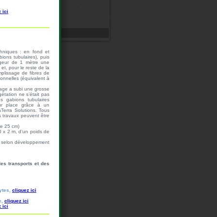
 ici
echniques : en fond et
ions tubulaires), puis
rgeur de 1 mètre une
et, pour le reste de la
mplissage de fibres de
onnelles (équivalent à
sage a subi une grosse
gétation ne s’était pas
es gabions tubulaires
sur place grâce à un
aTerra Solutions. Tous
 travaux peuvent être
re 25 cm)
0 x 2 m, d’un poids de
kg selon développement
des transports et des
hytes,
cliquez ici
e,
cliquez ici
 ici