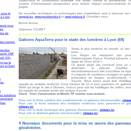
Suivez-nous et construisons ensemble une réalité colorée et prometteuse. De
en collaboration efficace…
ouvrent d’intéressantes perspectives pour réduire l’impact environnemental 
projets.
Devant les difficultés, nous devons tous avoir encore plus de motivation 
 pour le
De nouvelles techniques ou technologies plus compétitives sont à retrouver sur 
nous battre et à défendre la qualité de nos produits et services.
vegetal.eu
,
www.geoalveoles.fr
et
www.gabions.fr
. Consultez nous.
 à Lyon
Suivez-nous et construisons ensemble une réalité colorée et prometteuse. D
Bonne lecture,
nouvelles solutions ouvrent d’intéressantes perspectives pour réduire l’impac
ents pour
des
environnemental et économique de vos projets.
Stéphane COURET
les de
De nouvelles techniques ou technologies plus compétitives sont à retrouve
Gabions AquaTerra pour le stade des lumières à Lyon (69)
t des berges
sur nos sites :
www.genie-vegetal.eu
,
www.geoalveoles.fr
et
www.gabions.fr
Consultez nous.
Stade le plus moderne du monde, un des m
tection
beau….
 berge VNF
Les éloges ne manquent pas pour 
Bonne lecture,
ré (25).
l’hebdomadaire France Football présente 
stade de l’Euro 2016 ».
nt sur le
Stéphane COURET
Ce grand stade est connecté pour un sp
urg et Kehl
dimension, la pelouse chauffée
électroluminescence afin d’accélérer sa re
Il comporte de nombreux ouvrages en gabion
protections de berges, soutènements, h
e
d’accès. Nous avons aussi livré l’habill
eau
massifs de remblais renforcés d’une hauteur de 11 m avec parement en gabions
N346 qui longe le site à Décines, chacun peut voir les habillages de culées, mu
les massifs de remblais armés des rampes d’accès.
r
Client : Vinci Construction et Moulin TP comme sous-traitant.
es solutions
énagement
Pour voir la fiche solution des soutènements en gabions électrosoudés,
clique
d’eau
Pour voir la fiche solution des remblais renforcés avec parement en gab
cliquez ici
Pour voir la fiche technique des gabions électrosoudés,
cliquez ici
Pour voir le dépliant gabions électrosoudés,
cliquez ici
4 Nouveaux documents pour la mise en œuvre des panneaux
géoalvéoles.