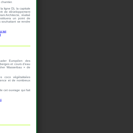
chantier.
 ligne D), la capitale
prit de développement
ani Architecte, réalisé
stituera un point de
s souhaitant se rendre
z ici
i
 leader Européen des
berges et cours d’eau
aher Wasserbau » de
es coco végétalisées
ience et de nombreux
e cet ouvrage qui fait
ci
.