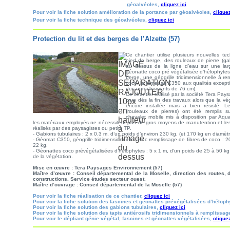
géoalvéoles,
cliquez ici
Pour voir la fiche solution amélioration de la portance par géoalvéoles,
cliquez
Pour voir la fiche technique des géoalvéoles,
cliquez ici
s
Protection du lit et des berges de l’Alzette (57)
Ce chantier utilise plusieurs nouvelles t
pied de berge, des rouleaux de pierre (gab
au dessus de la ligne d’eau sur une la
géonatte coco pré végétalisée d’hélophytes 
berge, une géogrille tridimensionnelle à re
coco, la fameuse C350 aux qualités excepti
des enrochements de 76 cm).
Ce chantier réalisé par la société Tera Pay
crue dés la fin des travaux alors que la vé
encore installée mais a bien résisté. L
(rouleaux de pierres) ont été remplis 
chevalet mobile mis à disposition par Aqu
les matériaux employés ne nécessitent pas de gros moyens de manutention et les
réalisés par des paysagistes ou petits TP.
- Gabions tubulaires : 2 x 0.3 m, d’un poids d’environ 230 kg. (et 170 kg en diamèt
- Géomat C350, géogrille tridimensionnelle avec remplissage de fibres de coco : 2
22 kg.
- Géonattes coco prévégétalisées d’hélophytes : 5 x 1 m, d’un poids de 25 à 50 
de la végétation.
Mise en œuvre : Tera Paysages Environnement (57)
Maître d’œuvre : Conseil départemental de la Moselle, direction des routes, 
constructions. Service études secteur ouest.
Maître d’ouvrage : Conseil départemental de la Moselle (57)
Pour voir la fiche réalisation de ce chantier,
cliquez ici
Pour voir la fiche solution des fascines et géonattes prévégétalisées d’hélop
Pour voir la fiche solution des gabions tubulaires,
cliquez ici
Pour voir la fiche solution des tapis antiérosifs tridimensionnels à remplissag
Pour voir le dépliant génie végétal, fascines et géonattes végétalisées,
cliquez