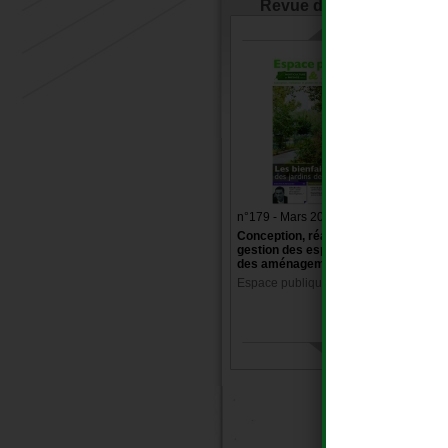
Revue de Presse
n°179 - Mars 2017
Conception, réalisation et
gestion des espaces verts et
des aménagements urbains
Espace publique et paysage