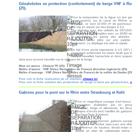
Géoalvéoles en protection (confortement) de berge VNF à R
(25).
Pour la restauration de la digue en rive g
(zone amont), sur le canal du Rhône a
Beaupré, ce sont 10.900 m² de panneaux g
été mis en œuvre sur des berges à 1/1.
Les alvéoles avec des cellules de 287x32
de 15 cm ont été remplies avec un 40/80 mm
la protection, les parois des alvéoles
panneaux livrés pliés sur une palette
facilement. Le dépliage est aisé et rapide.
Du fait d’une pente importante à 1/1 (45°) 
couverture antiérosive fut moins facile que 
travaux travaillait harnachée et donc suspe
talus pour pouvoir travailler sur le rampant de la berge.
Mise en œuvre : Climent TP (25)
Maître d’œuvre : VNF (Voies Navigables de France) direction ingénierie (25)
Maître d’ouvrage : VNF (Voies Navigables de France) de la vallée du Doubs (25
Pour voir la fiche réalisation de ce chantier,
cliquez ici
Pour voir la fiche solution des protections de berge et talus par géoalvéoles,
c
Gabions pour le pont sur le Rhin entre Strasbourg et Kehl
Pour ce magnifique ouvrage d’art franco 
conception réalisation par un group
française, belge et allemande, les deux
rampes d’accès sont habillés de gabions
par AquaTerra Solutions.
A ouvrage exceptionnel, gabions excep
en gabion est incliné mais avec une têt
la différence de hauteur, devait rester
réalisé un plan de calepinage précis