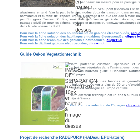
panneaux sur mesure pour ce prestigieux 
Avec ce nouveau pont (extension Est de la
alsacienne entend faire la part belle aux modes doux de transport, dans un es
harmonieux et durable de l’espace urbain. L’ouvrage d’art que l’on doit à Marc Bar
par Bouygues Travaux Publics, sous maîtrise d’œuvre générale d’Arcadis, con
passage privilégié pour les piétons, cyclistes et usagers du tramway strasbourgeoi
dans la ville voisine de Kehl.
Pour voir la fiche solution des soutènements en gabions électrosoudés,
clique
Pour voir la fiche solution des habillages en gabions électrosoudés,
cliquez ic
Pour voir la fiche technique des gabions électrosoudés,
cliquez ici
Pour voir le dépliant gabions électrosoudés,
cliquez ici
Guide Oekon Vegetationtechnik
Notre partenaire Allemand, spécialiste et
techniques végétales dans l’aménagement des 
publie un nouveau guide « Handbuch Naturn
220 pages.
Pionnier et leader des fascines et géonatt
d’hélophytes, Oekon a plus de 50 ans d’expér
projets en Allemagne et Europe centrale.
Notre directeur technique est un des 5 auteurs d
déjà référence.
Pour voir une sélection de 25 pages
cliquez i
Projet de recherche RADEPUR® (RADeau EPURatoire)